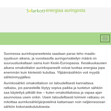
-energiaa auringosta
Suomessa aurinkopaneeleista saadaan paras teho maalis-
syyskuun aikana, ja vuositasolla auringonsäteilyn määrä on
suuruusluokaltaan sama kuin Keski-Euroopassa. Kesäkuukausien
aikana omakotitalon aurinkopaneelit voivat tuottaa energiaa jopa
enemmän kuin kiinteistö kuluttaa. Ylijäämäsähkön voit myydä
sähkönmyyjällesi.
Aurinkosähkö omakotitaloon on taloudellisesti kannattava
ratkaisu, jos paneeleille löytyy sopiva paikka ja tuotetun sähkön
saa käytettyä pitkälti itse – kuten omakotitaloissa ja vapaa-ajan
asunnoissa usein onkin. Usein taloudellisesti toimivin ratkaisu on
mitoittaa aurinkosähköjärjestelmä kattamaan noin neljännesosan
sähkön kokonaiskulutuksesta.