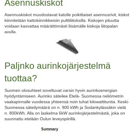
Asennuskiskot
Asennuskiskot muodostavat katolle poikittaiset asennusrivit, kiskot
kiinnitetään kattokiinnikkeisiin pulttiliitoksilla. Kiskojen pituutta
voidaan kasvattaa määrättömästi liisämälle kiskoja liitopalan
avulla.
Paljnko aurinkojärjestelmä
tuottaa?
Suomen olosuhteet soveltuvat varsin hyvin aurinkoenergian
hyödyntämiseen. Aurinko säteilee Etelä- Suomessa neliömetrin
vaakapinnalle vuodessa yhteensä noin tuhat kilowattituntia. Keski-
Suomessa säteilymäärä on n. 900 kWh ja Sodankylässäkin vielä
n. 800kWh. Alla on laskelma 6kW aurinkojärjestelmästä, joka on
suunnattu etelään Oulun leveyspiirillä.